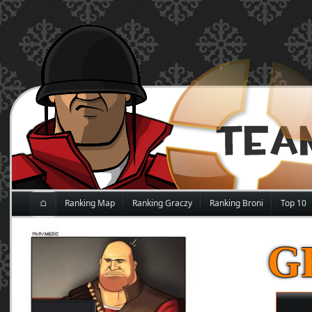
⌂
Ranking Map
Ranking Graczy
Ranking Broni
Top 10
G