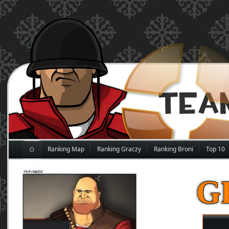
⌂
Ranking Map
Ranking Graczy
Ranking Broni
Top 10
G