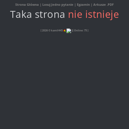
Strona Główna
|
Losuj Jedno pytanie
|
Egzamin
|
Arkusze .PDF
Taka strona
nie istnieje
[ 2026 © kamil445
]
[ Online: 75 ]