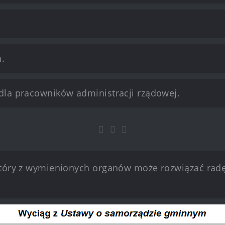
.
 dla pracowników administracji rządowej.
który z wymienionych organów może rozwiązać radę