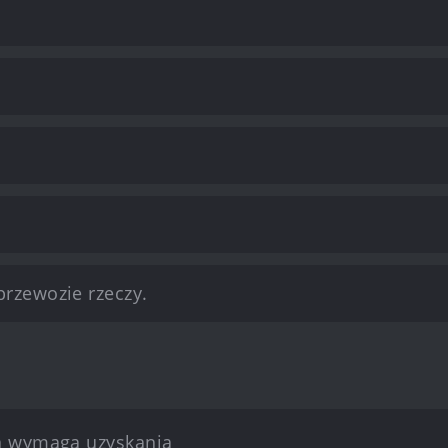
rzewozie rzeczy.
ia wymaga uzyskania