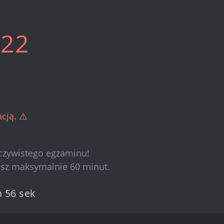
022
cją. ⚠️
eczywistego egzaminu!
esz maksymalnie 60 minut.
n 55 sek