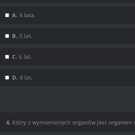
A.
4 lata.
B.
5 lat.
C.
6 lat.
D.
9 lat.
4.
Który z wymienionych organów jest organem n