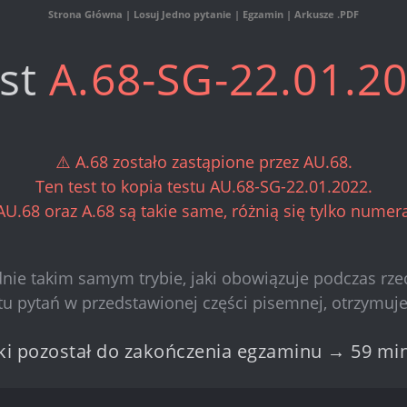
Strona Główna
|
Losuj Jedno pytanie
|
Egzamin
|
Arkusze .PDF
st
A.68-SG-22.01.2
⚠️ A.68 zostało zastąpione przez AU.68.
Ten test to kopia testu AU.68-SG-22.01.2022.
AU.68 oraz A.68 są takie same, różnią się tylko numera
nie takim samym trybie, jaki obowiązuje podczas rz
stu pytań w przedstawionej części pisemnej, otrzymuj
ki pozostał do zakończenia egzaminu → 59 mi