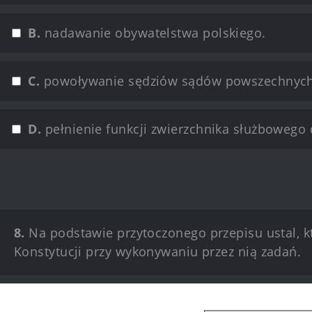
B.
nadawanie obywatelstwa polskiego.
C.
powoływanie sędziów sądów powszechnych
D.
pełnienie funkcji zwierzchnika służbowego
8.
Na podstawie przytoczonego przepisu ustal, 
Konstytucji przy wykonywaniu przez nią zadań.