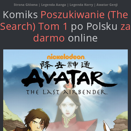
Strona Główna
|
Legenda Aanga
|
Legenda Korry
|
Awatar Genji
Komiks
Poszukiwanie (The
Search) Tom 1
po Polsku
za
darmo
online