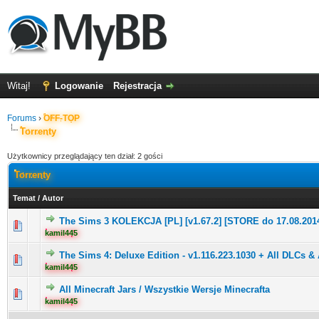
Witaj!
Logowanie
Rejestracja
Forums
›
OFF-TOP
Torrenty
Użytkownicy przeglądający ten dział: 2 gości
Torrenty
Temat
/
Autor
The Sims 3 KOLEKCJA [PL] [v1.67.2] [STORE do 17.08.2014
kamil445
The Sims 4: Deluxe Edition - v1.116.223.1030 + All DLCs 
kamil445
All Minecraft Jars / Wszystkie Wersje Minecrafta
kamil445