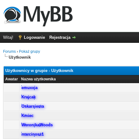
Witaj!
Logowanie
Rejestracja
Forums
›
Pokaż grupy
Użytkownik
Użytkownicy w grupie - Użytkownik
Awatar
Nazwa użytkownika
emuxxia
Krajcak
Oskarsiema
Kmiec
WeronikaWoods
marcinoss1