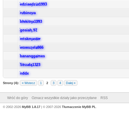
edziaedzia1993
rubinova
blekitna1993
gosiah.97
miskmaster
wuwuzela666
bananqgames
Strzała1323
nddx
Strony (4):
« Wstecz
1
2
3
4
Dalej »
Wróć do góry
Oznacz wszystkie działy jako przeczytane
RSS
© 2002-2026
MyBB 1.8.17
| © 2007-2026
Tłumaczenie MyBB PL
.