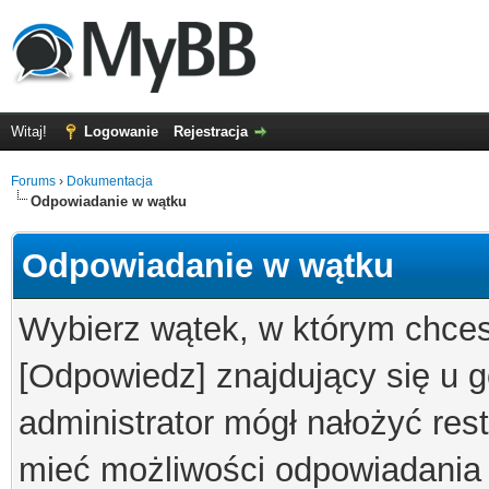
Witaj!
Logowanie
Rejestracja
Forums
›
Dokumentacja
Odpowiadanie w wątku
Odpowiadanie w wątku
Wybierz wątek, w którym chcesz
[Odpowiedz] znajdujący się u g
administrator mógł nałożyć res
mieć możliwości odpowiadania 