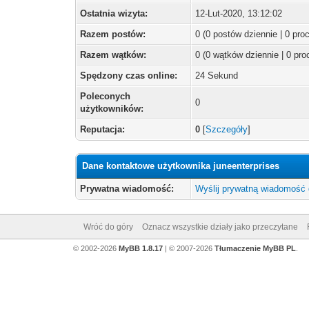
Ostatnia wizyta:
12-Lut-2020, 13:12:02
Razem postów:
0 (0 postów dziennie | 0 pr
Razem wątków:
0 (0 wątków dziennie | 0 pr
Spędzony czas online:
24 Sekund
Poleconych
0
użytkowników:
Reputacja:
0
[
Szczegóły
]
Dane kontaktowe użytkownika juneenterprises
Prywatna wiadomość:
Wyślij prywatną wiadomość 
Wróć do góry
Oznacz wszystkie działy jako przeczytane
© 2002-2026
MyBB 1.8.17
| © 2007-2026
Tłumaczenie MyBB PL
.