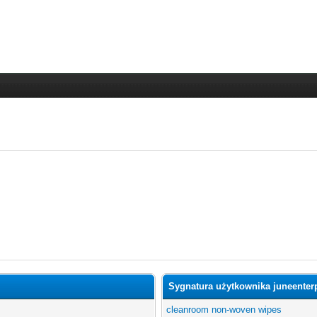
Sygnatura użytkownika juneenter
cleanroom non-woven wipes