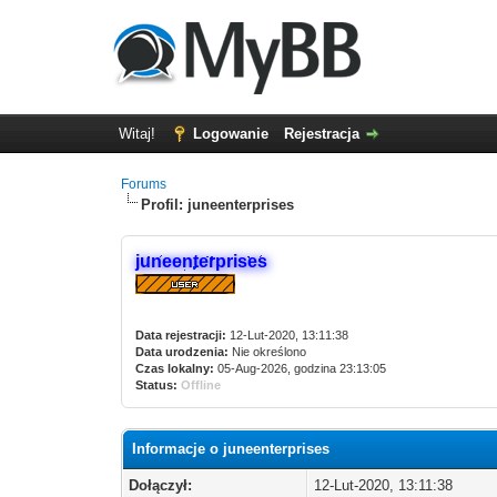
Witaj!
Logowanie
Rejestracja
Forums
Profil: juneenterprises
juneenterprises
Data rejestracji:
12-Lut-2020, 13:11:38
Data urodzenia:
Nie określono
Czas lokalny:
05-Aug-2026, godzina 23:13:05
Status:
Offline
Informacje o juneenterprises
Dołączył:
12-Lut-2020, 13:11:38