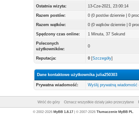
Ostatnia wizyta:
13-Cze-2021, 23:00:14
Razem postów:
0 (0 postów dziennie | 0 pr
Razem wątków:
0 (0 wątków dziennie | 0 pr
Spędzony czas online:
1 Minuta, 37 Sekund
Poleconych
0
użytkowników:
Reputacja:
0
[
Szczegóły
]
Dane kontaktowe użytkownika julia250303
Prywatna wiadomość:
Wyślij prywatną wiadomość 
Wróć do góry
Oznacz wszystkie działy jako przeczytane
© 2002-2026
MyBB 1.8.17
| © 2007-2026
Tłumaczenie MyBB PL
.