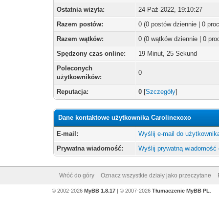
Ostatnia wizyta:
24-Paż-2022, 19:10:27
Razem postów:
0 (0 postów dziennie | 0 pr
Razem wątków:
0 (0 wątków dziennie | 0 pr
Spędzony czas online:
19 Minut, 25 Sekund
Poleconych
0
użytkowników:
Reputacja:
0
[
Szczegóły
]
Dane kontaktowe użytkownika Carolinexoxo
E-mail:
Wyślij e-mail do użytkownik
Prywatna wiadomość:
Wyślij prywatną wiadomość 
Wróć do góry
Oznacz wszystkie działy jako przeczytane
© 2002-2026
MyBB 1.8.17
| © 2007-2026
Tłumaczenie MyBB PL
.