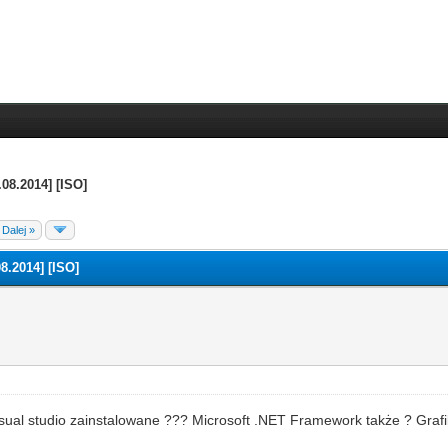
08.2014] [ISO]
Dalej »
8.2014] [ISO]
visual studio zainstalowane ??? Microsoft .NET Framework także ? Graf