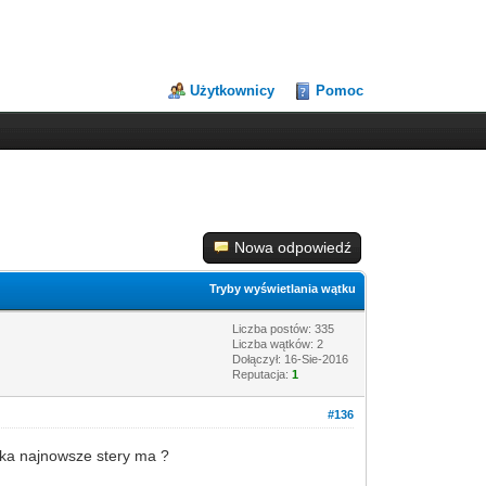
Użytkownicy
Pomoc
Nowa odpowiedź
Tryby wyświetlania wątku
Liczba postów: 335
Liczba wątków: 2
Dołączył: 16-Sie-2016
Reputacja:
1
#136
ika najnowsze stery ma ?