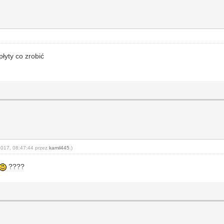
łyty co zrobić
-2017, 08:47:44 przez
kamil445
.)
????