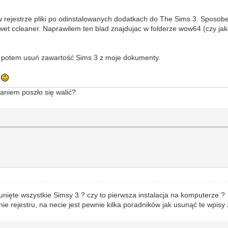
 rejestrze pliki po odinstalowanych dodatkach do The Sims 3. Sposobem
wet ccleaner. Naprawilem ten blad znajdujac w folderze wow64 (czy ja
3, potem usuń zawartość Sims 3 z moje dokumenty.
u
waniem poszło się walić?
sunięte wszystkie Simsy 3 ? czy to pierwsza instalacja na komputerze ?
e rejestru, na necie jest pewnie kilka poradników jak usunąć te wpisy z