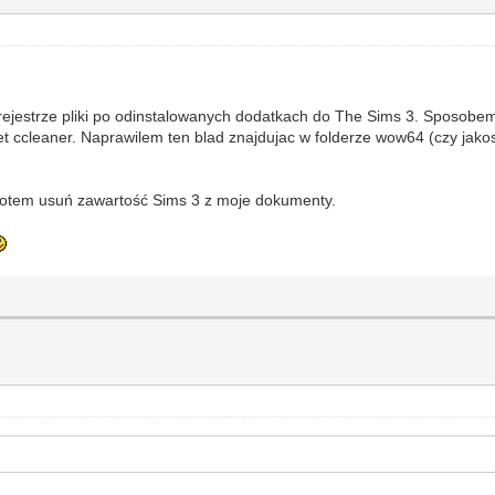
ejestrze pliki po odinstalowanych dodatkach do The Sims 3. Sposobem a
et ccleaner. Naprawilem ten blad znajdujac w folderze wow64 (czy jako
 potem usuń zawartość Sims 3 z moje dokumenty.