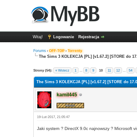
Witaj!
Logowanie
Rejestracja
Forums
›
OFF-TOP
›
Torrenty
The Sims 3 KOLEKCJA [PL] [v1.67.2] [STORE do 17.
Strony (54):
« Wstecz
1
...
8
9
10
11
12
...
54
The Sims 3 KOLEKCJA [PL] [v1.67.2] [STORE do 17.0
kamil445
19-Lut-2017, 21:05:47
Jaki system ? DirectX 9.0c najnowszy ? Microsoft 