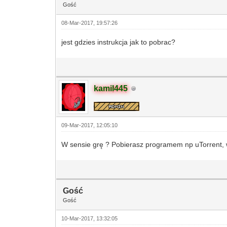
Gość
08-Mar-2017, 19:57:26
jest gdzies instrukcja jak to pobrac?
kamil445
09-Mar-2017, 12:05:10
W sensie grę ? Pobierasz programem np uTorrent, w 
Gość
Gość
10-Mar-2017, 13:32:05