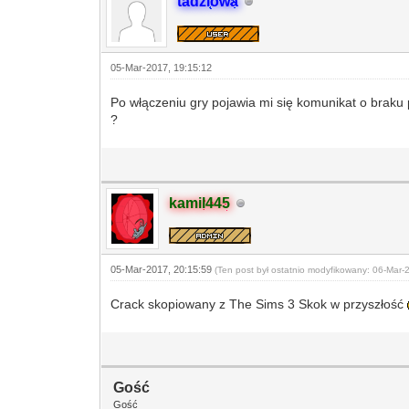
tadziowa
05-Mar-2017, 19:15:12
Po włączeniu gry pojawia mi się komunikat o braku p
?
kamil445
05-Mar-2017, 20:15:59
(Ten post był ostatnio modyfikowany: 06-Mar
Crack skopiowany z The Sims 3 Skok w przyszłość
Gość
Gość