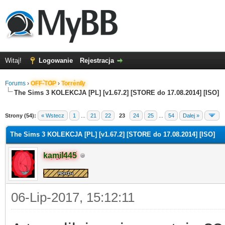
Witaj!
Logowanie
Rejestracja
Forums
›
OFF-TOP
›
Torrenty
The Sims 3 KOLEKCJA [PL] [v1.67.2] [STORE do 17.08.2014] [ISO]
Strony (54):
« Wstecz
1
...
21
22
23
24
25
...
54
Dalej »
The Sims 3 KOLEKCJA [PL] [v1.67.2] [STORE do 17.08.2014] [ISO]
kamil445
06-Lip-2017, 15:12:11