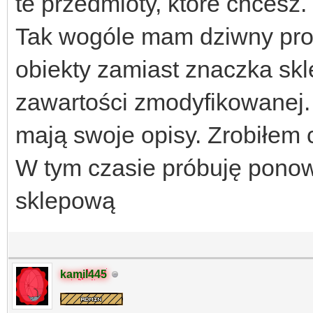
te przedmioty, które chcesz.
Tak wogóle mam dziwny probl
obiekty zamiast znaczka sk
zawartości zmodyfikowanej.
mają swoje opisy. Zrobiłem 
W tym czasie próbuję ponow
sklepową
kamil445