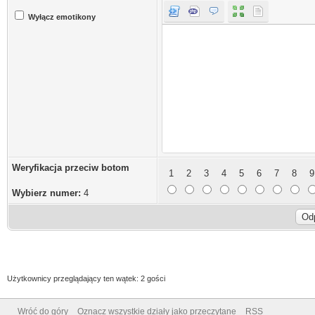
Wyłącz emotikony
Weryfikacja przeciw botom
1
2
3
4
5
6
7
8
9
Wybierz numer:
4
Użytkownicy przeglądający ten wątek: 2 gości
Wróć do góry
Oznacz wszystkie działy jako przeczytane
RSS