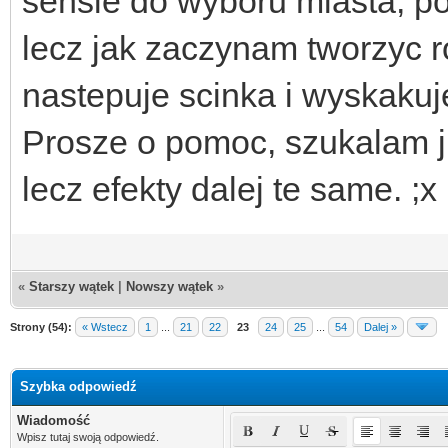
sensie do wyboru miasta, po
lecz jak zaczynam tworzyc r
nastepuje scinka i wyskakuje
Prosze o pomoc, szukalam j
lecz efekty dalej te same. ;x
«
Starszy wątek
|
Nowszy wątek
»
Strony (54):
« Wstecz
1
...
21
22
23
24
25
...
54
Dalej »
Szybka odpowiedź
Wiadomość
Wpisz tutaj swoją odpowiedź.