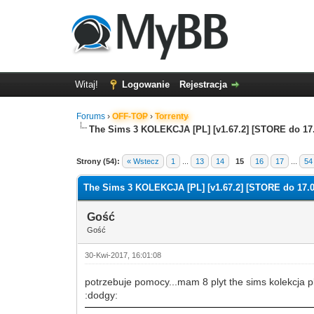
Witaj!
Logowanie
Rejestracja
Forums
›
OFF-TOP
›
Torrenty
The Sims 3 KOLEKCJA [PL] [v1.67.2] [STORE do 17.
Strony (54):
« Wstecz
1
...
13
14
15
16
17
...
54
The Sims 3 KOLEKCJA [PL] [v1.67.2] [STORE do 17.0
Gość
Gość
30-Kwi-2017, 16:01:08
potrzebuje pomocy...mam 8 plyt the sims kolekcja p
:dodgy: