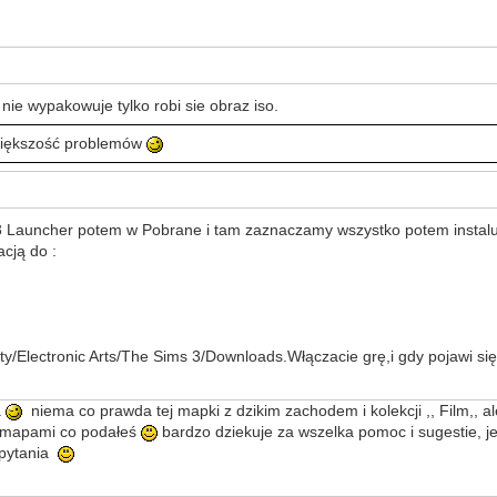
 nie wypakowuje tylko robi sie obraz iso.
 większość problemów
3 Launcher potem w Pobrane i tam zaznaczamy wszystko potem instalu
cją do :
y/Electronic Arts/The Sims 3/Downloads.Włączacie grę,i gdy pojawi się
a
niema co prawda tej mapki z dzikim zachodem i kolekcji ,, Film,, a
 i mapami co podałeś
bardzo dziekuje za wszelka pomoc i sugestie, j
 pytania