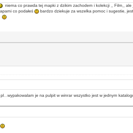
niema co prawda tej mapki z dzikim zachodem i kolekcji ,, Film,, ale
 mapami co podałeś
bardzo dziekuje za wszelka pomoc i sugestie, je
ia
pl...wypakowalam je na pulpit w winrar wszystko jest w jednym katalogu
)