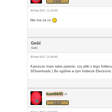
30-Kwi-2017, 21:24:00
Nie ma za co
Gość
Gość
30-Kwi-2017, 22:08:45
A jeszcze mam takie pytanie, czy pliki z tego fol
3/Downloads ) Bo ogólnie w tym folderze Electro
kamil445