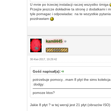
U mnie po trzeciej instalacji raczej wszystko śmiga
Przejże jeszcze dokładnie ta stronę z dodatkami i
tyle pomagac i odpowiadac na te wszystkie pytan
pozdrawiam
kamil445
30-Kwi-2017, 19:29:42
Gość napisał(a):
potrzebuje pomocy...mam 8 plyt the sims kolekcja 
:dodgy:
pomoze ktos?
Jakie 8 płyt ? w tej wersji jest 21 płyt (obrazów ISO