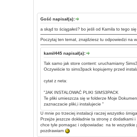
Gość napisał(a):
a skąd to ściągałeś? bo jeśli od Kamila to tego się
Poczytaj ten temat, znajdziesz tu odpowiedzi na
kamil445 napisał(a):
Tak samo jak store content: uruchamiamy Sims
Oczywiście to sims3pack kopiujemy przed instala
cytat z neta:
"JAK INSTALOWAĆ PLIKI SIMS3PACK
Te pliki umieszcza się w folderze Moje Dokument
zaznaczacie pliki,i instalujecie "
U mnie po trzeciej instalacji raczej wszystko śmig
Przejże jeszcze dokładnie ta stronę z dodatkami
chce tyle pomagac i odpowiadac na te wszystkie
pozdrawiam