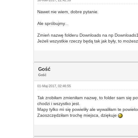
30-Kwi-2017, 22:42:59
Nawet nie wiem, dobre pytanie.
Ale spróbujmy...
Zmień nazwę folderu Downloads na np Downloads1, 
Jeżeli wszystkie rzeczy będą tak jak były, to może
Gość
Gość
01-Maj-2017, 02:46:55
Tak zrobiłam zmieniłam nazwę, to folder sam się po
chodzi i wszystko jest.
Mapy tylko mi się powieliły ale wywaliłam te powielo
Zaoszczędziłam trochę miejsca, dziękuje