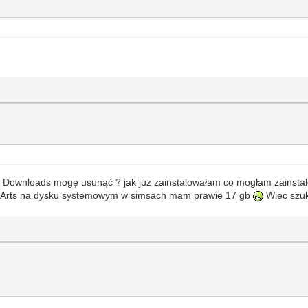
deru Downloads mogę usunąć ? jak juz zainstalowałam co mogłam zainsta
nic Arts na dysku systemowym w simsach mam prawie 17 gb
Wiec szu