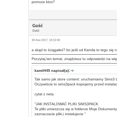
pomoze ktos?
Gość
Gość
30-Kwi-2017, 18:32:00
a skąd to ściągałeś? bo jeśli od Kamila to tego się 
Poczytaj ten temat, znajdziesz tu odpowiedzi na 
kamil445 napisał(a):
Tak samo jak store content: uruchamiamy Sims3 
Oczywiście to sims3pack kopiujemy przed instalac
cytat z neta:
"JAK INSTALOWAĆ PLIKI SIMS3PACK
Te pliki umieszcza się w folderze Moje Dokumenty
zaznaczacie pliki,i instalujecie "