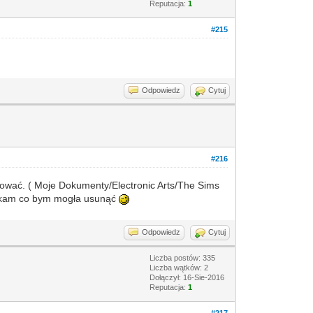
Reputacja:
1
#215
Odpowiedz
Cytuj
#216
lować. ( Moje Dokumenty/Electronic Arts/The Sims
kam co bym mogła usunąć
Odpowiedz
Cytuj
Liczba postów: 335
Liczba wątków: 2
Dołączył: 16-Sie-2016
Reputacja:
1