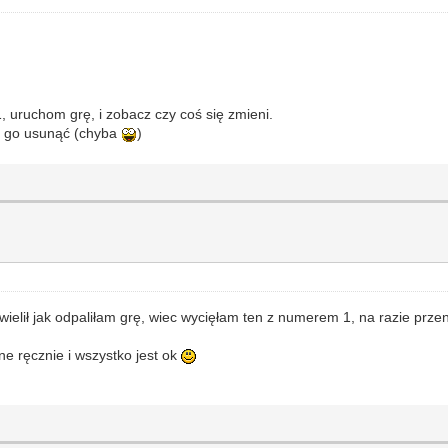
uruchom grę, i zobacz czy coś się zmieni.
sz go usunąć (chyba
)
wielił jak odpaliłam grę, wiec wycięłam ten z numerem 1, na razie prze
ne ręcznie i wszystko jest ok