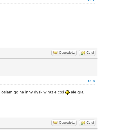
#217
Odpowiedz
Cytuj
#218
niosłam go na inny dysk w razie coś
ale gra
Odpowiedz
Cytuj