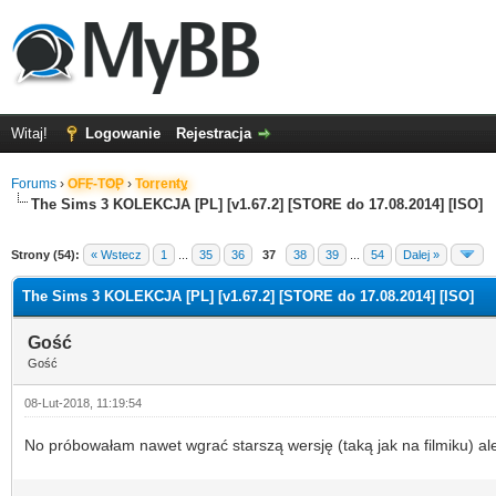
Witaj!
Logowanie
Rejestracja
Forums
›
OFF-TOP
›
Torrenty
The Sims 3 KOLEKCJA [PL] [v1.67.2] [STORE do 17.08.2014] [ISO]
Strony (54):
« Wstecz
1
...
35
36
37
38
39
...
54
Dalej »
The Sims 3 KOLEKCJA [PL] [v1.67.2] [STORE do 17.08.2014] [ISO]
Gość
Gość
08-Lut-2018, 11:19:54
No próbowałam nawet wgrać starszą wersję (taką jak na filmiku) ale n