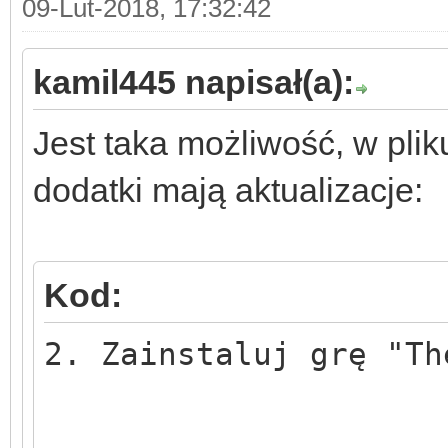
09-Lut-2018, 17:32:42
c) po instalacji "The
kamil445 napisał(a):
zainstaluj patch 4.10
Jest taka możliwość, w pliku
dodatki mają aktualizacje:
d) po instalacji "The
zainstaluj patch 5.8.
Kod:
e) po instalacji "The
2. Zainstaluj grę "Th
zainstaluj patch 6.5.