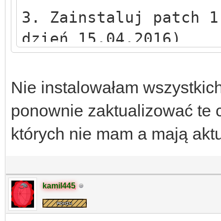
f) po instalacji "The
3. Zainstaluj patch 1
- akcesoria" zainstal
dzień 15.04.2016)
dodatku.*
4. Zainstaluj dodatki
Nie instalowałam wszystkic
(każdy dodatek do oso
ponownie zaktualizować te 
których nie mam a mają aktu
a) po instalacji "The
Podróże" zainstaluj p
dodatku.*
kamil445