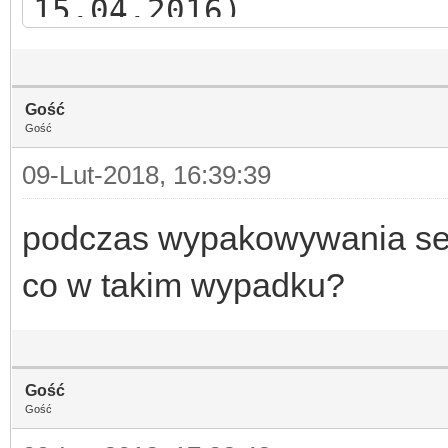
15.04.2016)
4. Zainstaluj dodatki
Gość
(każdy dodatek do oso
Gość
09-Lut-2018, 16:39:39
a) po instalacji "The
podczas wypakowywania se
zainstaluj patch 2.17
co w takim wypadku?
b) po instalacji "The
apartament - akcesori
Gość
Gość
do tego dodatku.*