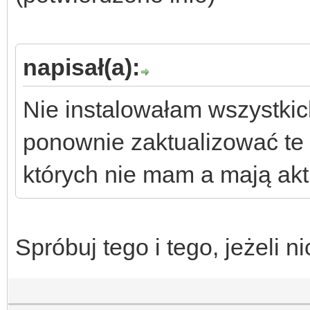
zainstaluj patch 6.5.
napisał(a):
f) po instalacji "The
Nie instalowałam wszystkic
plenerze - akcesoria"
ponownie zaktualizować te
tego dodatku.*
których nie mam a mają akt
Spróbuj tego i tego, jeżeli ni