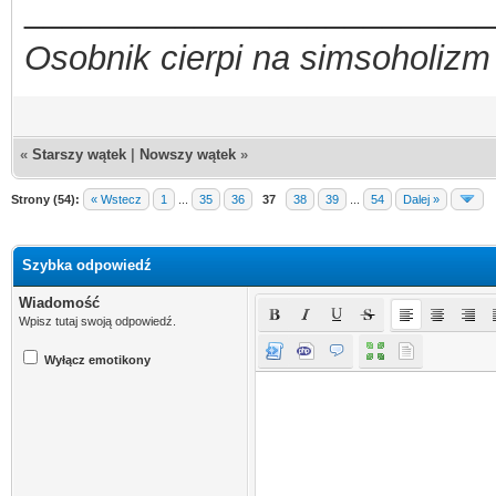
_________________________
Osobnik cierpi na simsoholizm
«
Starszy wątek
|
Nowszy wątek
»
Strony (54):
« Wstecz
1
...
35
36
37
38
39
...
54
Dalej »
Szybka odpowiedź
Wiadomość
Wpisz tutaj swoją odpowiedź.
Wyłącz emotikony