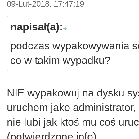
09-Lut-2018, 17:47:19
b) po instalacji "The
apartament - akcesori
napisał(a):
do tego dodatku.*
podczas wypakowywania s
c) po instalacji "The
co w takim wypadku?
zainstaluj patch 4.10
NIE wypakowuj na dysku sys
d) po instalacji "The
uruchom jako administrator,
zainstaluj patch 5.8.
nie lubi jak ktoś mu coś uru
(potwierdzone info)
e) po instalacji "The