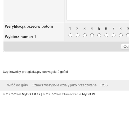
Weryfikacja przeciw botom
1
2
3
4
5
6
7
8
9
Wybierz numer:
1
Użytkownicy przeglądający ten wątek: 2 gości
Wróć do góry
Oznacz wszystkie działy jako przeczytane
RSS
© 2002-2026
MyBB 1.8.17
| © 2007-2026
Tłumaczenie MyBB PL
.