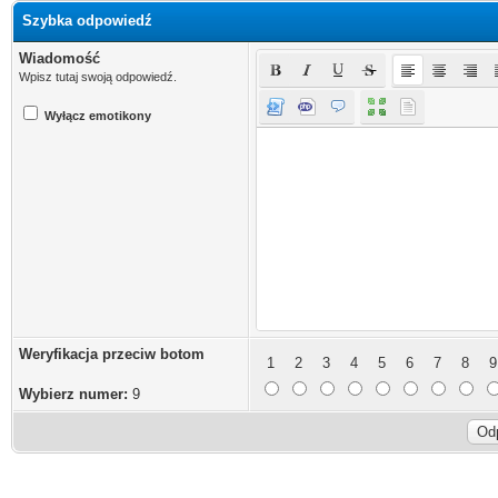
Szybka odpowiedź
Wiadomość
Wpisz tutaj swoją odpowiedź.
Wyłącz emotikony
Weryfikacja przeciw botom
1
2
3
4
5
6
7
8
9
Wybierz numer:
9