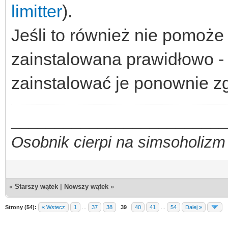
limitter
).
Jeśli to również nie pomoże
zainstalowana prawidłowo - o
zainstalować je ponownie zg
_________________________
Osobnik cierpi na simsoholizm
«
Starszy wątek
|
Nowszy wątek
»
Strony (54):
« Wstecz
1
...
37
38
39
40
41
...
54
Dalej »