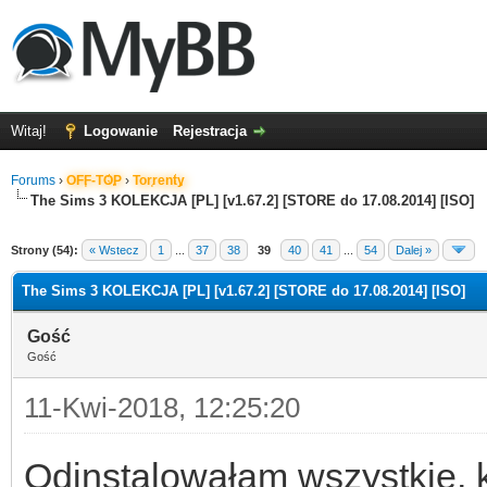
Witaj!
Logowanie
Rejestracja
Forums
›
OFF-TOP
›
Torrenty
The Sims 3 KOLEKCJA [PL] [v1.67.2] [STORE do 17.08.2014] [ISO]
Strony (54):
« Wstecz
1
...
37
38
39
40
41
...
54
Dalej »
The Sims 3 KOLEKCJA [PL] [v1.67.2] [STORE do 17.08.2014] [ISO]
Gość
Gość
11-Kwi-2018, 12:25:20
Odinstalowałam wszystkie, 