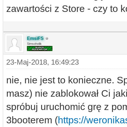
zawartości z Store - czy to 
EmsiFS
Simsoholik
23-Maj-2018, 16:49:23
nie, nie jest to konieczne. S
masz) nie zablokował Ci jaki
spróbuj uruchomić grę z pom
3booterem (
https://weronik