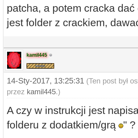
patcha, a potem cracka da
jest folder z crackiem, daw
kamil445
14-Sty-2017, 13:25:31
(Ten post był o
przez
kamil445
.)
A czy w instrukcji jest napi
folderu z dodatkiem/grą
" ?