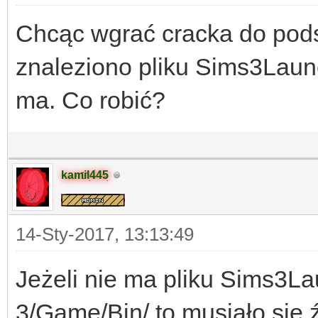
Chcąc wgrać cracka do pods
znaleziono pliku Sims3Launc
ma. Co robić?
kamil445
14-Sty-2017, 13:13:49
Jeżeli nie ma pliku Sims3L
3/Game/Bin/ to musiało się ź