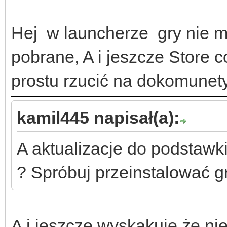
Hej w launcherze gry nie 
pobrane, A i jeszcze Store c
prostu rzucić na dokomunety
kamil445 napisał(a):
A aktualizacje do podstawk
? Spróbuj przeinstalować gr
A i jeszcze wyskakuje że ni