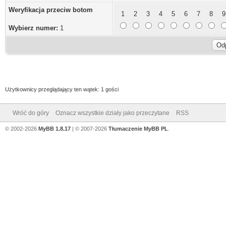
Weryfikacja przeciw botom
1
2
3
4
5
6
7
8
9
Wybierz numer:
1
Użytkownicy przeglądający ten wątek: 1 gości
Wróć do góry
Oznacz wszystkie działy jako przeczytane
RSS
© 2002-2026
MyBB 1.8.17
| © 2007-2026
Tłumaczenie MyBB PL
.