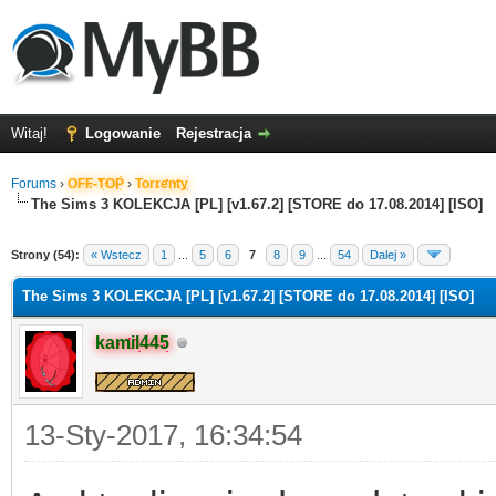
Witaj!
Logowanie
Rejestracja
Forums
›
OFF-TOP
›
Torrenty
The Sims 3 KOLEKCJA [PL] [v1.67.2] [STORE do 17.08.2014] [ISO]
Strony (54):
« Wstecz
1
...
5
6
7
8
9
...
54
Dalej »
The Sims 3 KOLEKCJA [PL] [v1.67.2] [STORE do 17.08.2014] [ISO]
kamil445
13-Sty-2017, 16:34:54