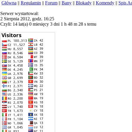
Główna
||
Regulamin
||
Forum
||
Bany
||
Blokady
||
Komendy
||
Spis 
Serwer wystartował:
2 Sierpnia 2012, godz. 16:25
Czyli: 14 lat(a) 0 miesięcy 3 dni 1 h 48 m 28 s temu