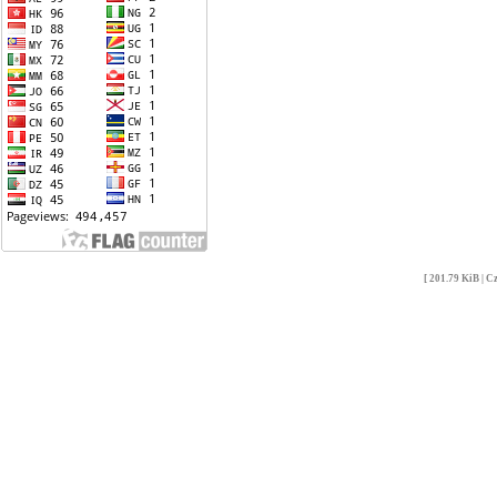
[ 201.79 KiB | 